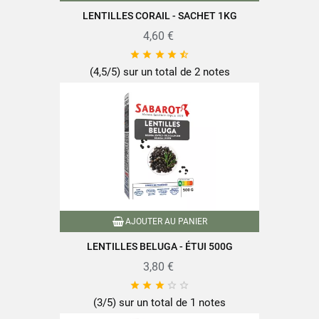
Sel
0,02g
LENTILLES CORAIL - SACHET 1KG
4,60 €





(4,5/5) sur un total de 2 notes
Retrouvez toute la qualité et le savoir-faire des produits SABAROT
sur
www.sabarot.com/actualites-et-recettes/actus-
recettes/recettes/
Fiche technique
AJOUTER AU PANIER
LENTILLES BELUGA - ÉTUI 500G
Format
450g
3,80 €





Famille
Lentilles
(3/5) sur un total de 1 notes