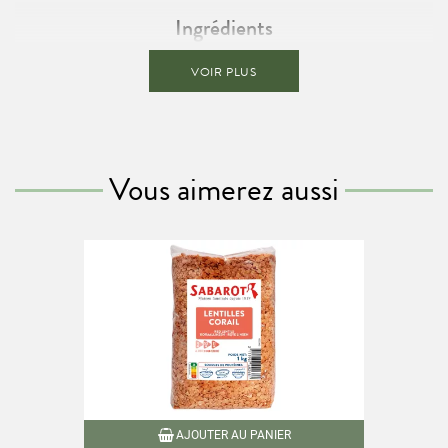
Ingrédients
Lentilles corail
VOIR PLUS
Présence possible de céréales contenant du
gluten.
Conseils de préparation
Faire cuire les lentilles à feu doux dans trois fois leur volume d’eau
pendant environ 9 minutes à partir de l’ébullition.
Vous aimerez aussi
Informations nutritionnelles / 100g
Valeur énergétique
1460 kJ (346 kcal)
Matières grasses
2,2g
Dont acides gras saturés
0,38g
Glucides
52,3g
Dont sucres
0g
Fibres alimentaires
10,8g
AJOUTER AU PANIER
Protéines
23,9g