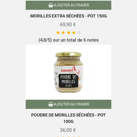
Matières grasses
3g
AJOUTER AU PANIER
Dont acides gras saturés
0,5g
MORILLES EXTRA SÉCHÉES - POT 150G
69,90 €
Glucides
20g





Dont sucres
2g
(4,8/5) sur un total de 6 notes
Fibres alimentaires
27g
Protéines
31g
Sel
0,1g
AJOUTER AU PANIER
POUDRE DE MORILLES SÉCHÉES - POT
Retrouvez toute la qualité et le savoir-faire des produits SABAROT
100G
sur
www.sabarot.com/actualites-et-recettes/actus-
recettes/recettes/
36,00 €