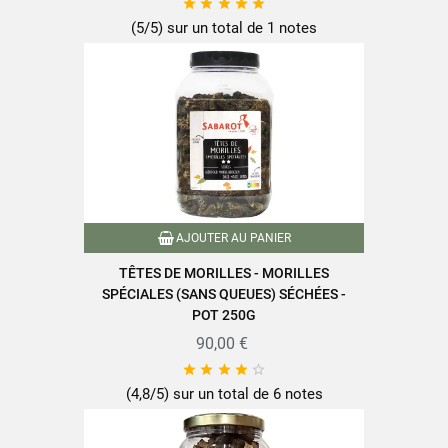





Fiche technique
(5/5) sur un total de 1 notes
Format
100g
Famille
Morilles
Variété de champignons
Morilles
AJOUTER AU PANIER
Conditionnement
Pot
TÊTES DE MORILLES - MORILLES
SPÉCIALES (SANS QUEUES) SÉCHÉES -
Type de champignons
Champignons séchés
POT 250G
90,00 €
Nutriscore
A





Cueillis à la main
(4,8/5) sur un total de 6 notes
Caractéristiques produit
Emballage recyclable
À réhydrater