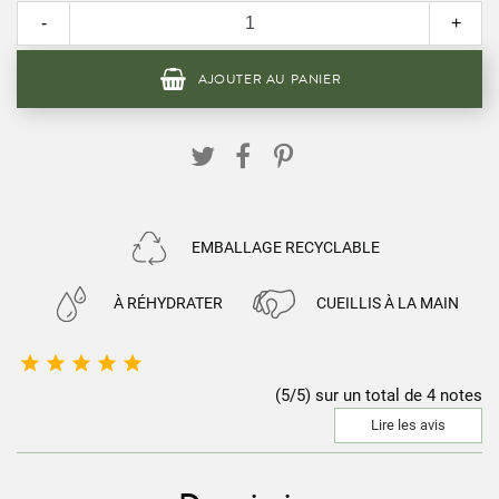
-
+
AJOUTER AU PANIER
EMBALLAGE RECYCLABLE
À RÉHYDRATER
CUEILLIS À LA MAIN





(5/5) sur un total de 4 notes
Lire les avis