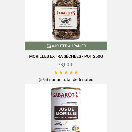
Champignons inférieurs ou
égaux à 150g
Grammage Champignons
Champignons supérieurs ou
égaux à 100g
Référence
PF01376
AJOUTER AU PANIER
Références spécifiques
MORILLES EXTRA SÉCHÉES - POT 250G
78,00 €
EAN-13
3111952013769





(5/5) sur un total de 6 notes