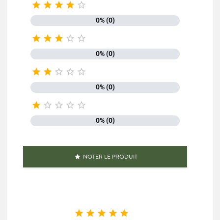





0% (0)





0% (0)





0% (0)





0% (0)
NOTER LE PRODUIT





