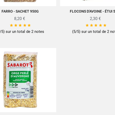
FARRO - SACHET 950G
FLOCONS D'AVOINE - ÉTUI 
JOUTER AU PANIER
AJOUTER AU PANIER
8,20 €
2,30 €










/5) sur un total de 2 notes
(5/5) sur un total de 2 no