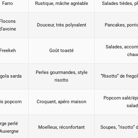
Farro
Rustique, mâche agréable
Salades tièdes, p
Flocons
Douceur, très polyvalent
Pancakes, porrid
d’avoine
Salades, acco
Freekeh
Goût toasté
chau
Perles gourmandes, style
gola sarda
“Risotto” de frego
risotto
Popcorn salé/épi
ïs popcorn
Croquant, apéro maison
salad
rge perlé
Moelleux, réconfortant
Soupes, “risotto” 
’Auvergne