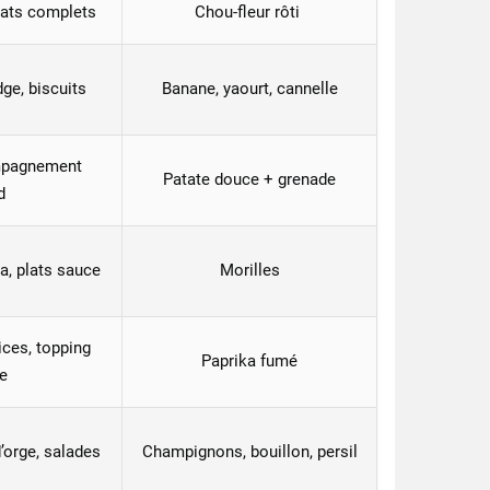
lats complets
Chou-fleur rôti
ge, biscuits
Banane, yaourt, cannelle
mpagnement
Patate douce + grenade
d
la, plats sauce
Morilles
ces, topping
Paprika fumé
e
d’orge, salades
Champignons, bouillon, persil