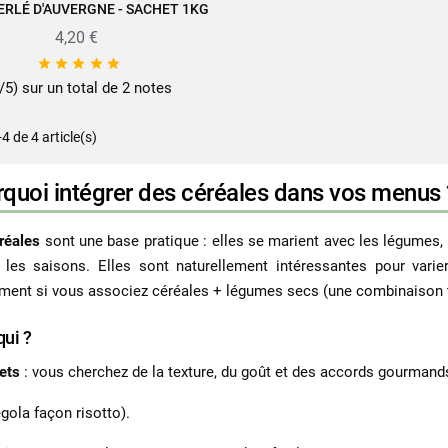
ERLÉ D'AUVERGNE - SACHET 1KG
JOUTER AU PANIER
4,20 €





/5) sur un total de 2 notes
-4 de 4 article(s)
quoi intégrer des céréales dans vos menus 
réales
sont une base pratique : elles se marient avec les légumes, l
 les saisons. Elles sont naturellement intéressantes pour varie
ent si vous associez céréales + légumes secs (une combinaison trè
qui ?
ets
: vous cherchez de la texture, du goût et des accords gourmands
egola façon risotto).