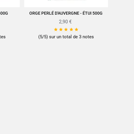
500G
ORGE PERLÉ D'AUVERGNE - ÉTUI 500G
AJOUTER AU PANIER
2,90 €





tes
(5/5) sur un total de 3 notes