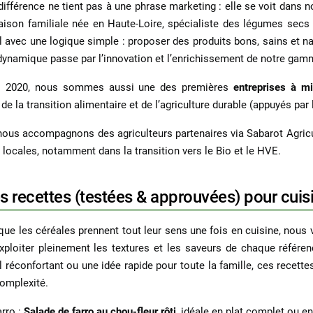
différence ne tient pas à une phrase marketing : elle se voit dans no
ison familiale née en Haute-Loire, spécialiste des légumes secs
l avec une logique simple : proposer des produits bons, sains et nat
dynamique passe par l’innovation et l’enrichissement de notre gam
s 2020, nous sommes aussi une des premières
entreprises à m
de la transition alimentaire et de l’agriculture durable (appuyés par
 nous accompagnons des agriculteurs partenaires via Sabarot Agricu
es locales, notamment dans la transition vers le Bio et le HVE.
s recettes (testées & approuvées) pour cuis
que les
céréales
prennent tout leur sens une fois en cuisine, nous
xploiter pleinement les textures et les saveurs de chaque référen
l réconfortant ou une idée rapide pour toute la famille, ces recette
omplexité.
arro
:
Salade de farro au chou-fleur rôti
, idéale en plat complet ou