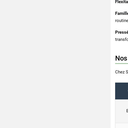
Flexit
Famill
routine
Pressé
transf
Nos 
Chez S