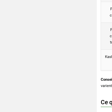
P
c
P
c
t
Kash
Consei
varien
Ce q