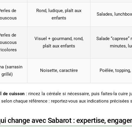
erles de
Rond, ludique, plaît aux
Salades, lunchbox
ouscous
enfants
erles de
Visuel + gourmand, rond,
Salade “caprese” r
ouscous
plaît aux enfants
minutes, l
ricolores
a (sarrasin
Noisette, caractère
Poêlée, topping,
grillé)
l de cuisson
: rincez la céréale si nécessaire, puis faites‑la cuire
t selon chaque référence : reportez‑vous aux indications précisées s
ui change avec Sabarot : expertise, engageme