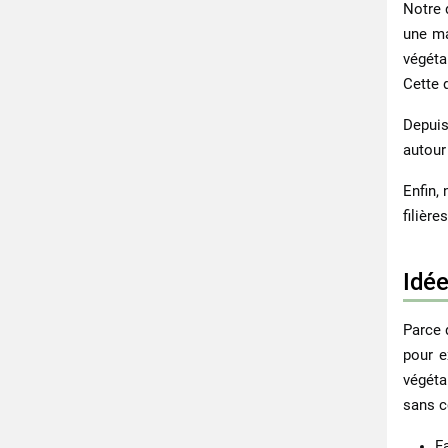
Notre 
une ma
végéta
Cette 
Depui
autour 
Enfin,
filièr
Idée
Parce 
pour e
végéta
sans c
F