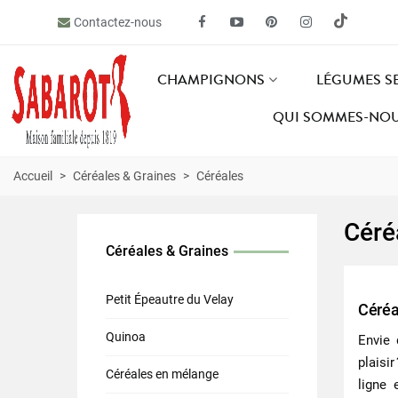
Contactez-nous
CHAMPIGNONS
LÉGUMES S
QUI SOMMES-NOU
Accueil
>
Céréales & Graines
>
Céréales
Céré
Céréales & Graines
Petit Épeautre du Velay
Céréa
Quinoa
Envie
plaisi
Céréales en mélange
ligne 