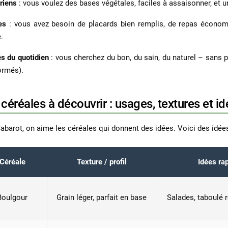
ariens
: vous voulez des bases végétales, faciles à assaisonner, et 
es
: vous avez besoin de placards bien remplis, de repas économiqu
.
s du quotidien
: vous cherchez du bon, du sain, du naturel – sans p
ormés).
céréales à découvrir : usages, textures et id
abarot, on aime les céréales qui donnent des idées. Voici des idées 
Céréale
Texture / profil
Idées ra
Boulgour
Grain léger, parfait en base
Salades, taboulé r