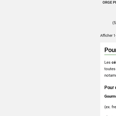
ORGE P
A
(5
Afficher 1
Pour
Les
cé
toutes
notamm
Pour 
Gourm
(ex. fr