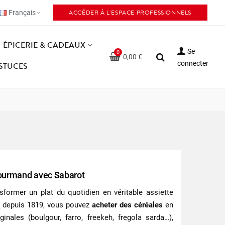
ACCÉDER À L'ESPACE PROFESSIONNELS
Français
ÉPICERIE & CADEAUX
Se
0
0,00 €
connecter
ASTUCES
 gourmand avec Sabarot
sformer un plat du quotidien en véritable assiette
s
depuis 1819, vous pouvez
acheter des céréales
en
nales (boulgour, farro, freekeh, fregola sarda…),