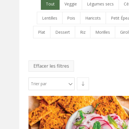
Tout
Veggie
Légumes secs
Cé
Lentilles
Pois
Haricots
Petit Épe
Plat
Dessert
Riz
Morilles
Girol
Effacer les filtres
Trier par