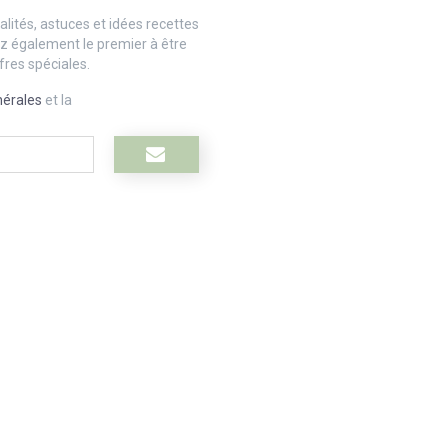
lités, astuces et idées recettes
ez également le premier à être
fres spéciales.
nérales
et la