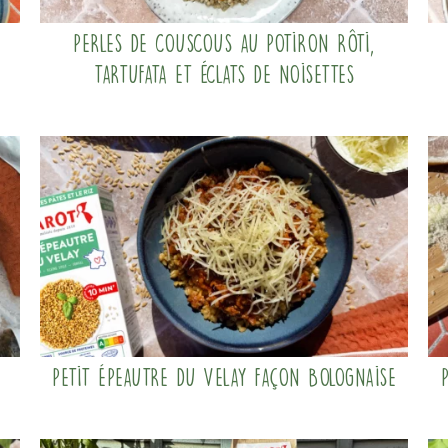
Perles de couscous au potiron rôti,
tartufata et éclats de noisettes
Petit Épeautre du Velay façon bolognaise