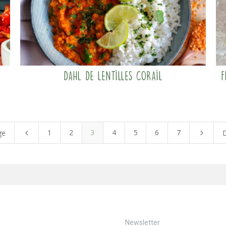
Dahl de lentilles corail
F
1
2
3
4
5
6
7
4
5
ge
Newsletter