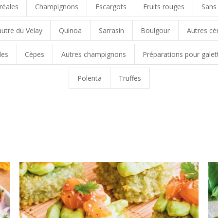
réales
Champignons
Escargots
Fruits rouges
Sans
autre du Velay
Quinoa
Sarrasin
Boulgour
Autres cé
les
Cèpes
Autres champignons
Préparations pour galet
Polenta
Truffes