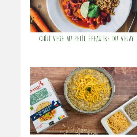
Chili Vege au petit épeautre du velay