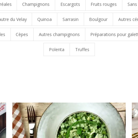
réales
Champignons
Escargots
Fruits rouges
Sans
autre du Velay
Quinoa
Sarrasin
Boulgour
Autres cé
les
Cèpes
Autres champignons
Préparations pour galet
Polenta
Truffes