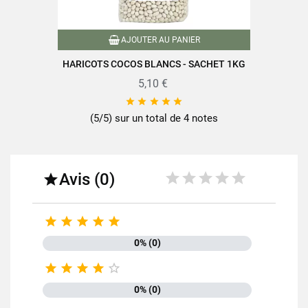
AJOUTER AU PANIER
HARICOTS COCOS BLANCS - SACHET 1KG
5,10 €





(5/5) sur un total de 4 notes
Avis (0)






0% (0)





0% (0)