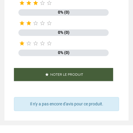





0% (0)





0% (0)





0% (0)
NOTER LE PRODUIT

Il n'y a pas encore d'avis pour ce produit.