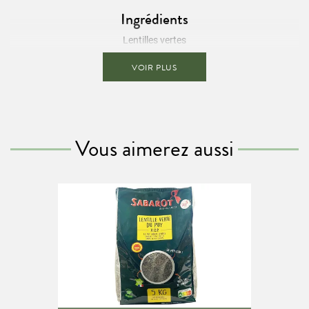
Ingrédients
Lentilles vertes
Présence possible de céréales contenant du
gluten.
VOIR PLUS
Les informations en
gras
sont destinées aux personnes intolérantes
ou allergiques.
Conseils de préparation
Vous aimerez aussi
Plongez les lentilles dans trois fois leur volume d’eau froide. Faites
cuire pendant environ 20 minutes à partir de l’ébullition. Ne saler les
lentilles qu'à la fin. Ce paquet contient 12 portions de 80g.
Informations nutritionnelles / 100g
Valeur énergétique
1411 kJ (333 kcal)
Matières grasses
1,7g
Dont acides gras saturés
0,2g
Glucides
50g