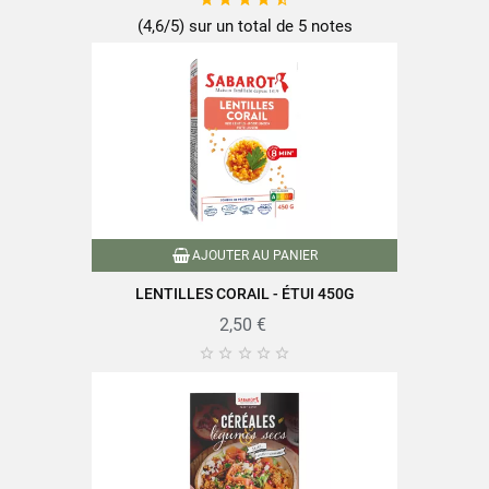
(4,6/5) sur un total de 5 notes
Famille
Lentilles
Mode de production
Biologique
Conditionnement
Sachet plastique
Type de lentilles
Lentilles vertes
Nutriscore
A
AJOUTER AU PANIER
LENTILLES CORAIL - ÉTUI 450G
Agriculture biologique
Caractéristiques produit
Cultivé en France
2,50 €
Riche en fibres





Référence
PF02194
Références spécifiques