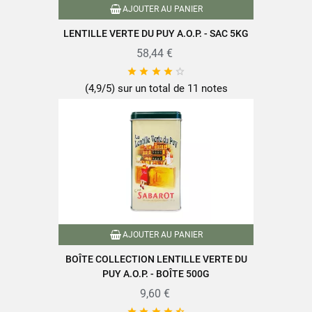
Dont sucres
1g
AJOUTER AU PANIER
Fibres alimentaires
11g
LENTILLE VERTE DU PUY A.O.P. - SAC 5KG
Protéines
24g
58,44 €
Sel
0,01g





(4,9/5) sur un total de 11 notes
Retrouvez toute la qualité et le savoir-faire des produits SABAROT
sur
www.sabarot.com/actualites-et-recettes/actus-
recettes/recettes/
AJOUTER AU PANIER
Fiche technique
BOÎTE COLLECTION LENTILLE VERTE DU
PUY A.O.P. - BOÎTE 500G
9,60 €
Format
500g




