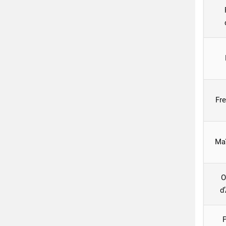
Fre
Ma
O
d
P