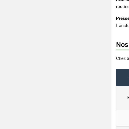
routine
Pressé
transf
Nos 
Chez S