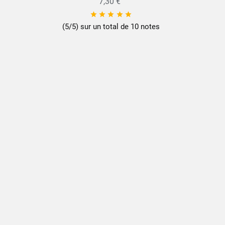
7,30 €





(5/5) sur un total de 10 notes