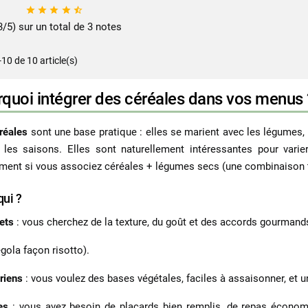





3/5) sur un total de 3 notes
-10 de 10 article(s)
quoi intégrer des céréales dans vos menus 
réales
sont une base pratique : elles se marient avec les légumes, l
 les saisons. Elles sont naturellement intéressantes pour varie
ent si vous associez céréales + légumes secs (une combinaison trè
qui ?
ets
: vous cherchez de la texture, du goût et des accords gourmands
egola façon risotto).
ariens
: vous voulez des bases végétales, faciles à assaisonner, et 
es
: vous avez besoin de placards bien remplis, de repas économiqu