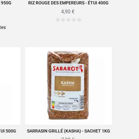
T 950G
RIZ ROUGE DES EMPEREURS - ÉTUI 400G
AJOUTER AU PANIER
4,90 €





tes
TUI 500G
SARRASIN GRILLÉ (KASHA) - SACHET 1KG
AJOUTER AU PANIER