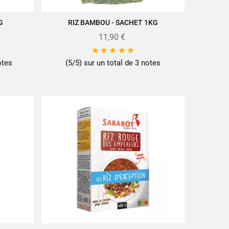
G
RIZ BAMBOU - SACHET 1KG
AJOUTER AU PANIER
11,90 €





otes
(5/5) sur un total de 3 notes