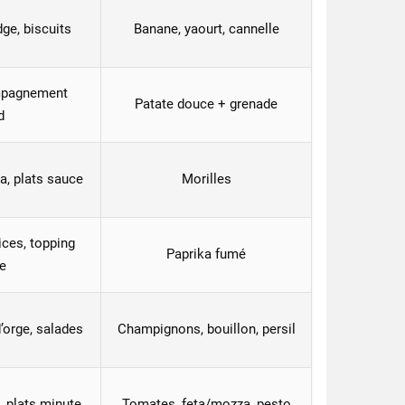
ge, biscuits
Banane, yaourt, cannelle
mpagnement
Patate douce + grenade
d
la, plats sauce
Morilles
ces, topping
Paprika fumé
e
d’orge, salades
Champignons, bouillon, persil
, plats minute
Tomates, feta/mozza, pesto