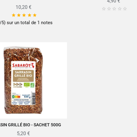
4,90 €
10,20 €










/5) sur un total de 1 notes
SIN GRILLÉ BIO - SACHET 500G
JOUTER AU PANIER
5,20 €