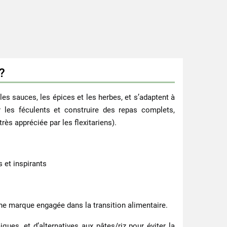
?
es sauces, les épices et les herbes, et s’adaptent à
r les féculents et construire des repas complets,
s appréciée par les flexitariens).
 et inspirants
une marque engagée dans la transition alimentaire.
es, et d’alternatives aux pâtes/riz pour éviter la