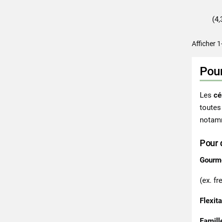
(4,
Afficher 1
Pour
Les
cé
toutes
notamm
Pour 
Gourm
(ex. fr
Flexit
Famill