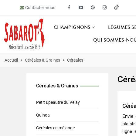
Contactez-nous
CHAMPIGNONS
LÉGUMES S
QUI SOMMES-NOU
Accueil
>
Céréales & Graines
>
Céréales
Céré
Céréales & Graines
Petit Épeautre du Velay
Céréa
Quinoa
Envie
plaisi
Céréales en mélange
ligne 