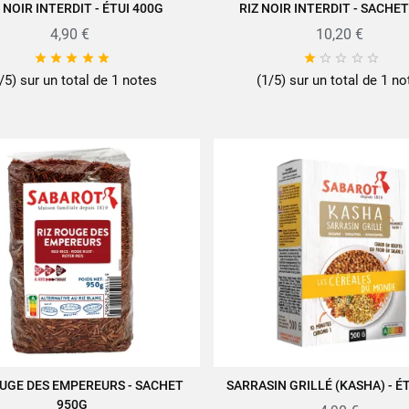
 NOIR INTERDIT - ÉTUI 400G
RIZ NOIR INTERDIT - SACHE
JOUTER AU PANIER
AJOUTER AU PANIER
4,90 €
10,20 €










/5) sur un total de 1 notes
(1/5) sur un total de 1 no
OUGE DES EMPEREURS - SACHET
SARRASIN GRILLÉ (KASHA) - É
JOUTER AU PANIER
AJOUTER AU PANIER
950G