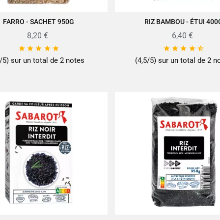
FARRO - SACHET 950G
RIZ BAMBOU - ÉTUI 400
JOUTER AU PANIER
AJOUTER AU PANIER
8,20 €
6,40 €










/5) sur un total de 2 notes
(4,5/5) sur un total de 2 n