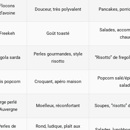
Flocons
Douceur, très polyvalent
Pancakes, porrid
d’avoine
Salades, acco
Freekeh
Goût toasté
chau
Perles gourmandes, style
gola sarda
“Risotto” de frego
risotto
Popcorn salé/épi
ïs popcorn
Croquant, apéro maison
salad
rge perlé
Moelleux, réconfortant
Soupes, “risotto” 
’Auvergne
erles de
Rond, ludique, plaît aux
Salades, lunchbox