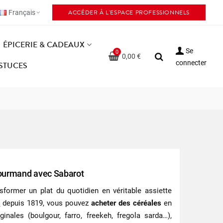
ACCÉDER À L'ESPACE PROFESSIONNELS
Français
ÉPICERIE & CADEAUX
Se
0
0,00 €
connecter
ASTUCES
 gourmand avec Sabarot
sformer un plat du quotidien en véritable assiette
s
depuis 1819, vous pouvez
acheter des céréales
en
nales (boulgour, farro, freekeh, fregola sarda…),