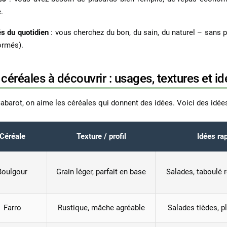
.
s du quotidien
: vous cherchez du bon, du sain, du naturel – sans p
ormés).
céréales à découvrir : usages, textures et id
abarot, on aime les céréales qui donnent des idées. Voici des idées 
Céréale
Texture / profil
Idées ra
Boulgour
Grain léger, parfait en base
Salades, taboulé r
Farro
Rustique, mâche agréable
Salades tièdes, p