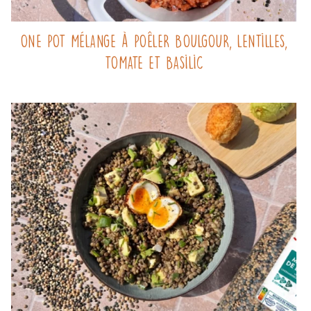
One pot mélange à poêler boulgour, lentilles,
tomate et basilic