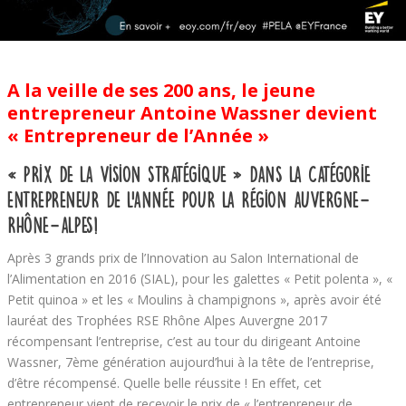
A la veille de ses 200 ans, le jeune
entrepreneur Antoine Wassner devient
« Entrepreneur de l’Année »
« Prix de la Vision Stratégique » dans la catégorie
Entrepreneur de l’Année pour la Région Auvergne-
Rhône-Alpes
!
Après 3 grands prix de l’Innovation au Salon International de
l’Alimentation en 2016 (SIAL), pour les galettes « Petit polenta », «
Petit quinoa » et les « Moulins à champignons », après avoir été
lauréat des Trophées RSE Rhône Alpes Auvergne 2017
récompensant l’entreprise, c’est au tour du dirigeant Antoine
Wassner, 7
ème
génération aujourd’hui à la tête de l’entreprise,
d’être récompensé. Quelle belle réussite ! En effet, cet
entrepreneur vient de recevoir le prix de « l’entrepreneur de