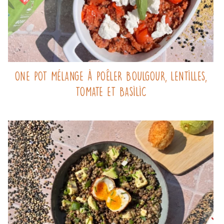
One pot mélange à poêler boulgour, lentilles,
tomate et basilic