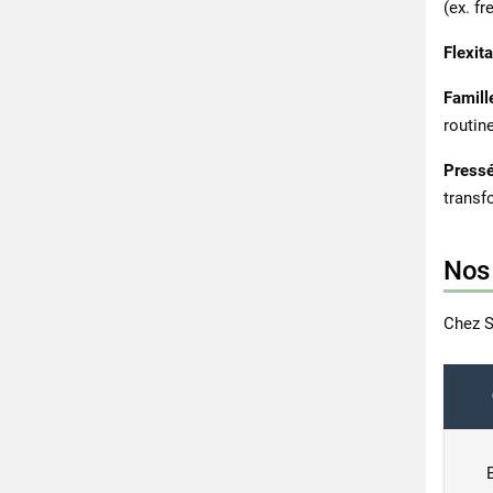
(ex. fr
Flexit
Famill
routine
Pressé
transf
Nos 
Chez S