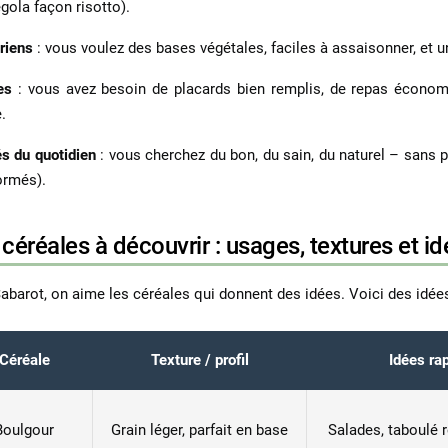
egola façon risotto).
ariens
: vous voulez des bases végétales, faciles à assaisonner, et 
es
: vous avez besoin de placards bien remplis, de repas économiqu
.
s du quotidien
: vous cherchez du bon, du sain, du naturel – sans p
ormés).
céréales à découvrir : usages, textures et id
abarot, on aime les céréales qui donnent des idées. Voici des idées 
Céréale
Texture / profil
Idées ra
Boulgour
Grain léger, parfait en base
Salades, taboulé r