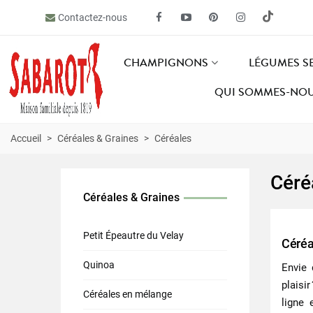
Contactez-nous
CHAMPIGNONS
LÉGUMES S
QUI SOMMES-NOU
Accueil
>
Céréales & Graines
>
Céréales
Céré
Céréales & Graines
Petit Épeautre du Velay
Céréa
Quinoa
Envie
plaisi
Céréales en mélange
ligne 