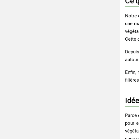
Ce q
Notre 
une ma
végéta
Cette 
Depui
autour 
Enfin,
filièr
Idée
Parce 
pour e
végéta
sans c