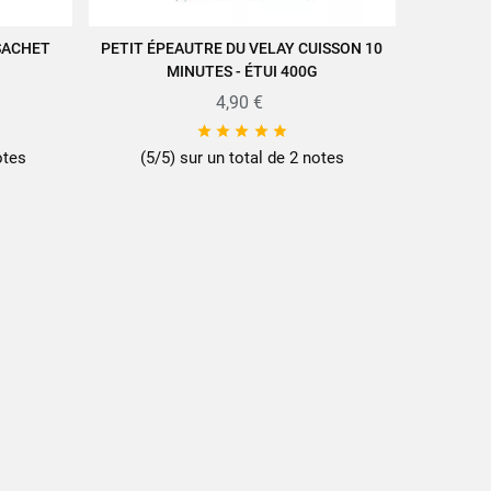
 SACHET
PETIT ÉPEAUTRE DU VELAY CUISSON 10
VUE RAPIDE
MINUTES - ÉTUI 400G
4,90 €





otes
(5/5) sur un total de 2 notes