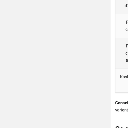
d
P
c
P
c
t
Kash
Consei
varien