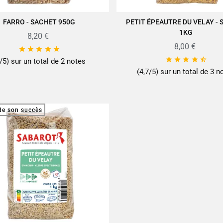
FARRO - SACHET 950G
PETIT ÉPEAUTRE DU VELAY -
JOUTER AU PANIER
AJOUTER AU PANIER
1KG
8,20 €
8,00 €










/5) sur un total de 2 notes
(4,7/5) sur un total de 3 n
de son succès