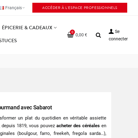
ACCÉDER À L'ESPACE PROFESSIONNELS
Français
ÉPICERIE & CADEAUX
Se
0
0,00 €
connecter
ASTUCES
 gourmand avec Sabarot
sformer un plat du quotidien en véritable assiette
s
depuis 1819, vous pouvez
acheter des céréales
en
nales (boulgour, farro, freekeh, fregola sarda…),