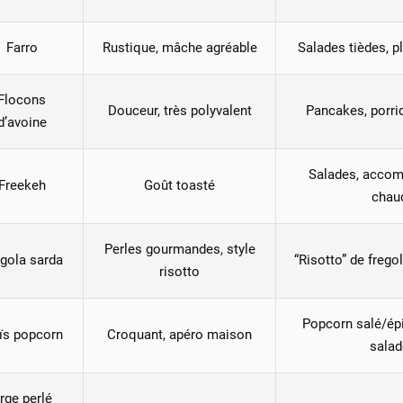
Farro
Rustique, mâche agréable
Salades tièdes, p
Flocons
Douceur, très polyvalent
Pancakes, porrid
d’avoine
Salades, acco
Freekeh
Goût toasté
chau
Perles gourmandes, style
gola sarda
“Risotto” de frego
risotto
Popcorn salé/épi
ïs popcorn
Croquant, apéro maison
salad
rge perlé