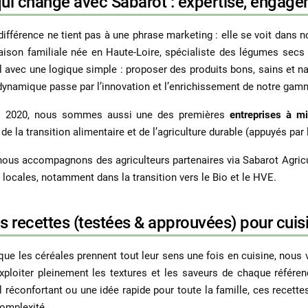
ui change avec Sabarot : expertise, engageme
différence ne tient pas à une phrase marketing : elle se voit dans no
ison familiale née en Haute-Loire, spécialiste des légumes secs
l avec une logique simple : proposer des produits bons, sains et nat
dynamique passe par l’innovation et l’enrichissement de notre gam
s 2020, nous sommes aussi une des premières
entreprises à m
de la transition alimentaire et de l’agriculture durable (appuyés par
 nous accompagnons des agriculteurs partenaires via Sabarot Agricu
es locales, notamment dans la transition vers le Bio et le HVE.
s recettes (testées & approuvées) pour cuis
que les
céréales
prennent tout leur sens une fois en cuisine, nous
xploiter pleinement les textures et les saveurs de chaque référen
l réconfortant ou une idée rapide pour toute la famille, ces recette
omplexité.