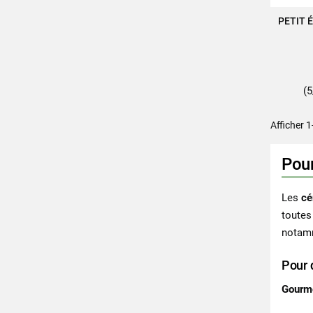
PETIT 
(5
Afficher 1
Pour
Les
cé
toutes
notamm
Pour 
Gourm