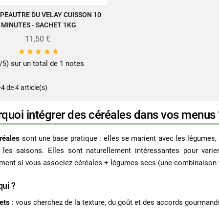
ÉPEAUTRE DU VELAY CUISSON 10
VUE RAPIDE
MINUTES - SACHET 1KG
11,50 €





/5) sur un total de 1 notes
-4 de 4 article(s)
quoi intégrer des céréales dans vos menus 
réales
sont une base pratique : elles se marient avec les légumes, l
 les saisons. Elles sont naturellement intéressantes pour varie
ent si vous associez céréales + légumes secs (une combinaison trè
qui ?
ets
: vous cherchez de la texture, du goût et des accords gourmands