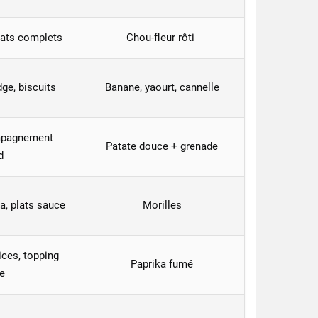
lats complets
Chou-fleur rôti
ge, biscuits
Banane, yaourt, cannelle
mpagnement
Patate douce + grenade
d
la, plats sauce
Morilles
ces, topping
Paprika fumé
e