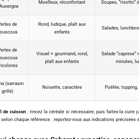
Moelleux, réconfortant
Soupes, “risotto” 
’Auvergne
erles de
Rond, ludique, plaît aux
Salades, lunchbox
ouscous
enfants
erles de
Visuel + gourmand, rond,
Salade “caprese” r
ouscous
plaît aux enfants
minutes, l
ricolores
a (sarrasin
Noisette, caractère
Poêlée, topping,
grillé)
l de cuisson
: rincez la céréale si nécessaire, puis faites‑la cuire
t selon chaque référence : reportez‑vous aux indications précisées s