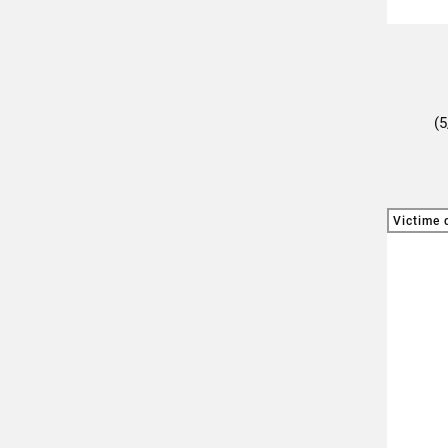
A
(5
Victime 