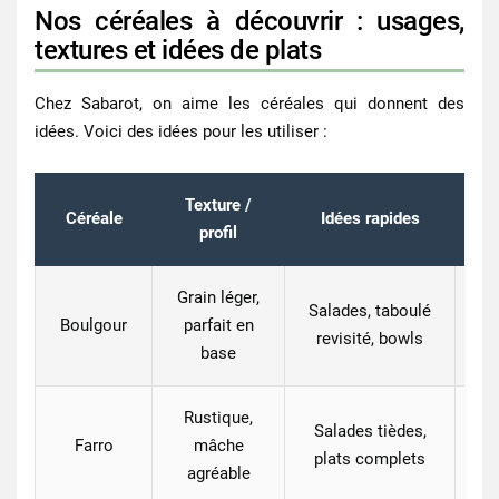
Nos céréales à découvrir : usages,
textures et idées de plats
Chez Sabarot, on aime les céréales qui donnent des
idées. Voici des idées pour les utiliser :
Texture /
Céréale
Idées rapides
profil
Grain léger,
Salades, taboulé
Boulgour
parfait en
rôt
revisité, bowls
base
Rustique,
Salades tièdes,
C
Farro
mâche
plats complets
agréable