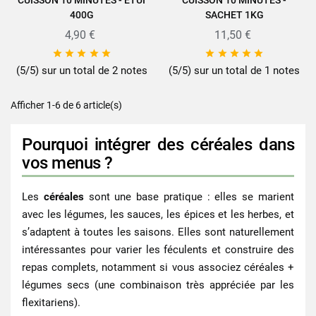
CUISSON 10 MINUTES - ÉTUI
CUISSON 10 MINUTES -
400G
SACHET 1KG
4,90 €
11,50 €










(5/5) sur un total de 2 notes
(5/5) sur un total de 1 notes
Afficher 1-6 de 6 article(s)
Pourquoi intégrer des céréales dans
vos menus ?
Les
céréales
sont une base pratique : elles se marient
avec les légumes, les sauces, les épices et les herbes, et
s’adaptent à toutes les saisons. Elles sont naturellement
intéressantes pour varier les féculents et construire des
repas complets, notamment si vous associez céréales +
légumes secs (une combinaison très appréciée par les
flexitariens).