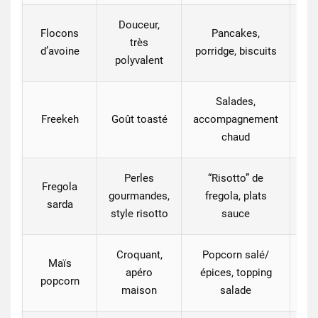
Douceur,
Flocons
Pancakes,
très
d’avoine
porridge, biscuits
polyvalent
Salades,
Pa
Freekeh
Goût toasté
accompagnement
+
chaud
Perles
“Risotto” de
Fregola
gourmandes,
fregola, plats
sarda
style risotto
sauce
Croquant,
Popcorn salé/
Maïs
apéro
épices, topping
Pa
popcorn
maison
salade