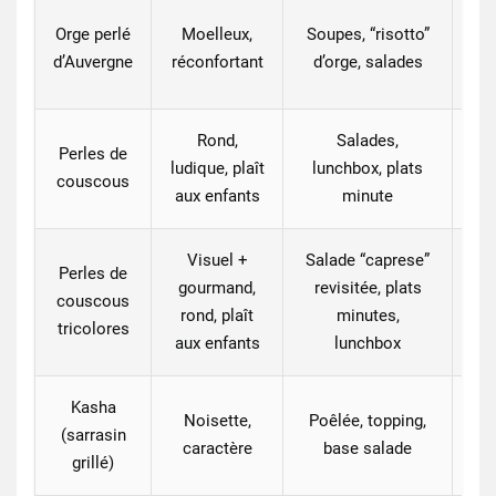
Ch
Orge perlé
Moelleux,
Soupes, “risotto”
d’Auvergne
réconfortant
d’orge, salades
Rond,
Salades,
Perles de
ludique, plaît
lunchbox, plats
fe
couscous
aux enfants
minute
Visuel +
Salade “caprese”
Perles de
gourmand,
revisitée, plats
couscous
Pe
rond, plaît
minutes,
tricolores
aux enfants
lunchbox
Kasha
Noisette,
Poêlée, topping,
(sarrasin
ch
caractère
base salade
grillé)