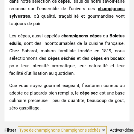
dans notre sélection de
cèpes
, issus de notre savoir‑faire
reconnu sur l’ensemble de l’univers des
champignons
sylvestres
, où qualité, traçabilité et gourmandise vont
toujours de pair.
Les cèpes, aussi appelés
champignons cèpes
ou
Boletus
edulis
, sont des incontournables de la cuisine française.
Chez Sabarot, maison familiale fondée en 1819, nous
sélectionnons des
cèpes séchés
et des
cèpes en bocaux
pour leur intensité aromatique, leur naturalité et leur
facilité d’utilisation au quotidien.
Que vous soyez gourmet exigeant, flexitarien curieux ou
adepte de placards bien remplis, le
cèpe sec
est une base
culinaire précieuse : peu de quantité, beaucoup de goût,
zéro gaspillage.
Filtrer
Type de champignons Champignons séchés
Activer/désac