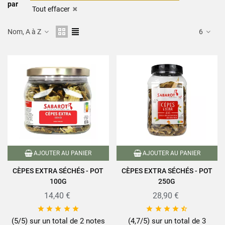
par
Tout effacer
Nom, A à Z
6
AJOUTER AU PANIER
AJOUTER AU PANIER
CÈPES EXTRA SÉCHÉS - POT
CÈPES EXTRA SÉCHÉS - POT
100G
250G
14,40 €
28,90 €










(5/5) sur un total de 2 notes
(4,7/5) sur un total de 3