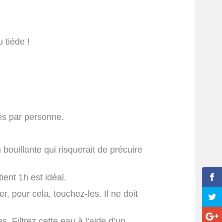
 tiède !
és par personne.
ouillante qui risquerait de précuire
ent 1h est idéal.
r, pour cela, touchez-les. Il ne doit
 Filtrez cette eau à l’aide d’un