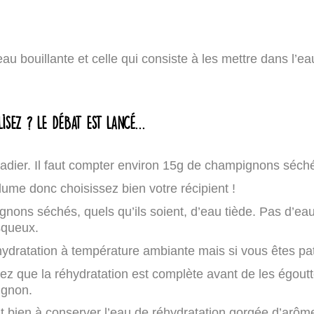
au bouillante et celle qui consiste à les mettre dans l’eau
.
isez ? Le débat est lancé…
dier. Il faut compter environ 15g de champignons séch
me donc choisissez bien votre récipient !
ns séchés, quels qu’ils soient, d’eau tiède. Pas d’eau b
squeux.
ratation à température ambiante mais si vous êtes pati
iez que la réhydratation est complète avant de les égoutte
ignon.
bien à conserver l’eau de réhydratation gorgée d’arômes.