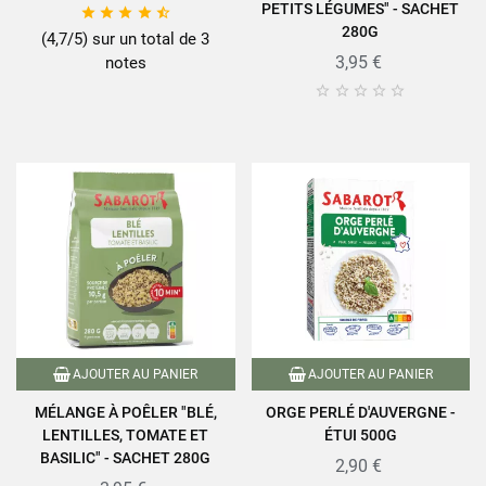
PETITS LÉGUMES" - SACHET





280G
(4,7/5) sur un total de 3
3,95 €
notes





AJOUTER AU PANIER
AJOUTER AU PANIER
MÉLANGE À POÊLER "BLÉ,
ORGE PERLÉ D'AUVERGNE -
LENTILLES, TOMATE ET
ÉTUI 500G
BASILIC" - SACHET 280G
2,90 €