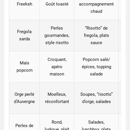
Pa
Freekeh
Goût toasté
accompagnement
+
chaud
Perles
“Risotto” de
Fregola
gourmandes,
fregola, plats
sarda
style risotto
sauce
Croquant,
Popcorn salé/
Maïs
apéro
épices, topping
Pa
popcorn
maison
salade
Ch
Orge perlé
Moelleux,
Soupes, “risotto”
d’Auvergne
réconfortant
d’orge, salades
Rond,
Salades,
Perles de
ludique, plaît
lunchbox, plats
fe