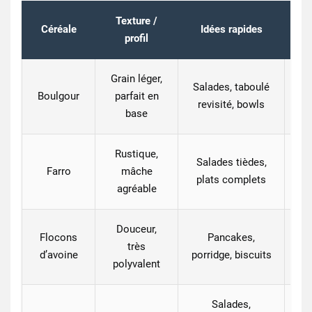
Texture /
Céréale
Idées rapides
profil
Grain léger,
Salades, taboulé
Boulgour
parfait en
rôt
revisité, bowls
base
Rustique,
Salades tièdes,
C
Farro
mâche
plats complets
agréable
Douceur,
Flocons
Pancakes,
très
d’avoine
porridge, biscuits
polyvalent
Salades,