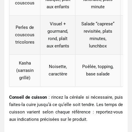
couscous
aux enfants
minute
Visuel +
Salade “caprese”
Perles de
gourmand,
revisitée, plats
couscous
Pe
rond, plaît
minutes,
tricolores
aux enfants
lunchbox
Kasha
Noisette,
Poêlée, topping,
(sarrasin
ch
caractère
base salade
grillé)
Conseil de cuisson
: rincez la céréale si nécessaire, puis
faites‑la cuire jusqu’à ce qu’elle soit tendre. Les temps de
cuisson varient selon chaque référence : reportez‑vous
aux indications précisées sur le produit.