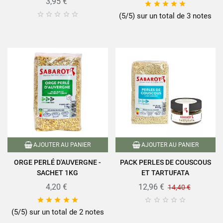
3,95 €










(5/5) sur un total de 3 notes
AJOUTER AU PANIER
AJOUTER AU PANIER
ORGE PERLÉ D'AUVERGNE -
PACK PERLES DE COUSCOUS
SACHET 1KG
ET TARTUFATA
4,20 €
12,96 €
14,40 €










(5/5) sur un total de 2 notes