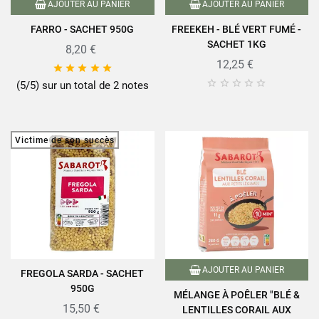
AJOUTER AU PANIER
AJOUTER AU PANIER
FARRO - SACHET 950G
FREEKEH - BLÉ VERT FUMÉ -
SACHET 1KG
8,20 €
12,25 €










(5/5) sur un total de 2 notes
Victime de son succès
AJOUTER AU PANIER
FREGOLA SARDA - SACHET
950G
MÉLANGE À POÊLER "BLÉ &
15,50 €
LENTILLES CORAIL AUX