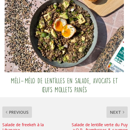
Méli-Mélo de lentilles en salade, avocats et
œufs mollets panés
PREVIOUS
NEXT
Salade de freekeh à la
Salade de lentille verte du Puy
Libanaise
a.O.P., framboises & saumon