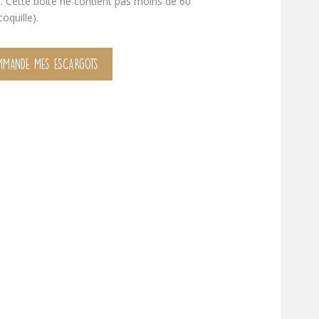
. Cette boite ne contient pas moins de 60
oquille).
MMANDE MES ESCARGOTS