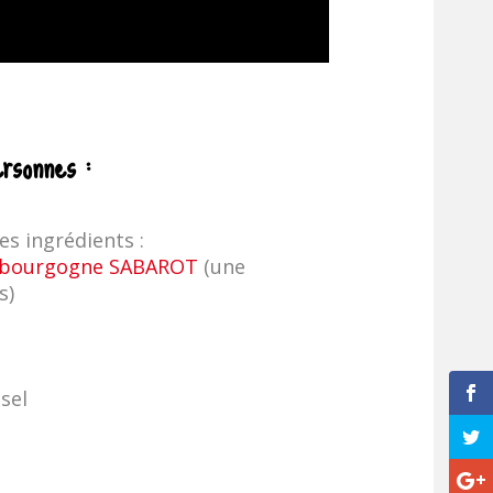
ersonnes :
les ingrédients :
e bourgogne SABAROT
(une
s)
sel