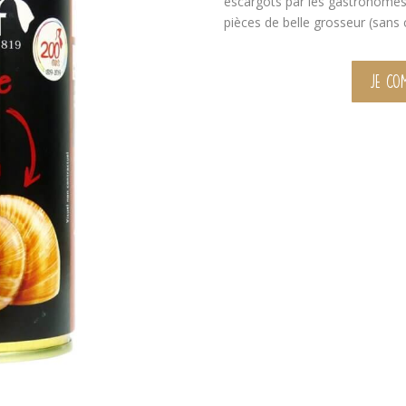
escargots par les gastronomes
pièces de belle grosseur (sans c
JE CO