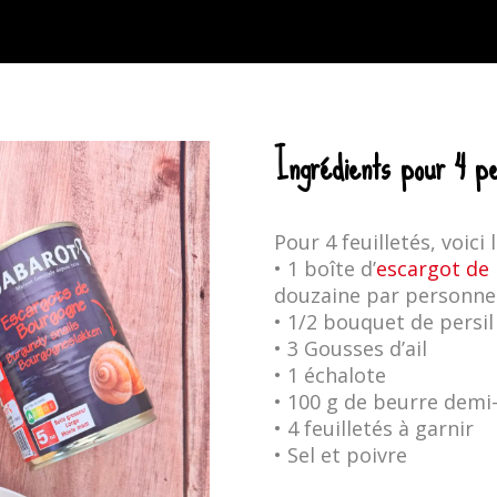
Ingrédients pour 4 p
Pour 4 feuilletés, voici 
• 1 boîte d’
escargot d
douzaine par personne
• 1/2 bouquet de persil
• 3 Gousses d’ail
• 1 échalote
• 100 g de beurre demi-
• 4 feuilletés à garnir
• Sel et poivre