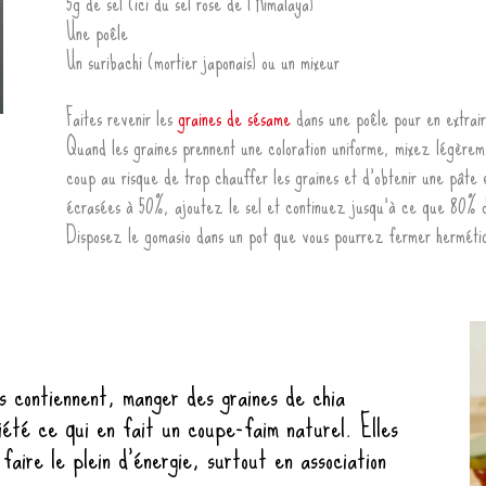
5g de sel (ici du sel rose de l’Himalaya)
Une poêle
Un suribachi (mortier japonais) ou un mixeur
Faites revenir les
graines de sésame
dans une poêle pour en extraire
Quand les graines prennent une coloration uniforme, mixez légèrem
coup au risque de trop chauffer les graines et d’obtenir une pâte 
écrasées à 50%, ajoutez le sel et continuez jusqu’à ce que 80% d
Disposez le gomasio dans un pot que vous pourrez fermer herméti
s contiennent, manger des graines de chia
été ce qui en fait un coupe-faim naturel. Elles
aire le plein d’énergie, surtout en association