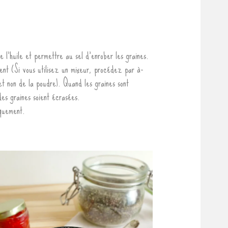
 l’huile et permettre au sel d’enrober les graines.
ent (Si vous utilisez un mixeur, procédez par à-
et non de la poudre). Quand les graines sont
es graines soient écrasées.
quement.