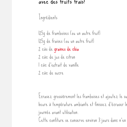
avec des fruits frais!
Ingrédients
125g de framboises (ou un autre fruit)
125g de fraises (ou un autre fruit)
2 càs de
graines de chia
2 càc de jus de citron
1 càc d’extrait de vanille
2 càc de sucre
Ecrasez grossièrement les framboises et ajoutez le sucr
heure à température ambiante et finissez d’écraser l
journée avant utilisation.
Cette confiture se conserve environ 3 jours donc n’en 