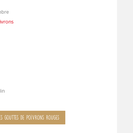
mbre
ivrons
lin
s gouttes de poivrons rouges