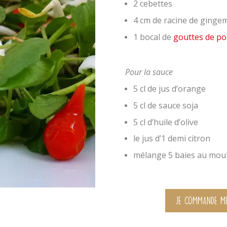
2 cebettes
4 cm de racine de ginge
1 bocal de
gouttes de po
Pour la sauce
5 cl de jus d’orange
5 cl de sauce soja
5 cl d’huile d’olive
le jus d’1 demi citron
mélange 5 baies au mou
Je commande me