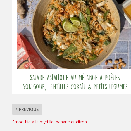
Salade asiatique au mélange à poêler
Boulgour, Lentilles corail & Petits légumes
PREVIOUS
Smoothie à la myrtille, banane et citron