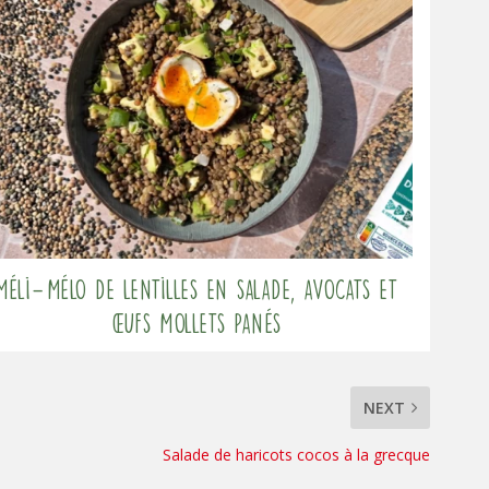
Méli-Mélo de lentilles en salade, avocats et
œufs mollets panés
NEXT
Salade de haricots cocos à la grecque