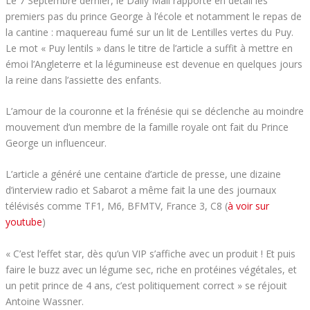
Le 7 Septembre dernier, le Daily Mail rapporte en détail les
premiers pas du prince George à l’école et notamment le repas de
la cantine : maquereau fumé sur un lit de Lentilles vertes du Puy.
Le mot « Puy lentils » dans le titre de l’article a suffit à mettre en
émoi l’Angleterre et la légumineuse est devenue en quelques jours
la reine dans l’assiette des enfants.
L’amour de la couronne et la frénésie qui se déclenche au moindre
mouvement d’un membre de la famille royale ont fait du Prince
George un influenceur.
L’article a généré une centaine d’article de presse, une dizaine
d’interview radio et Sabarot a même fait la une des journaux
télévisés comme TF1, M6, BFMTV, France 3, C8 (
à voir sur
youtube
)
« C’est l’effet star, dès qu’un VIP s’affiche avec un produit ! Et puis
faire le buzz avec un légume sec, riche en protéines végétales, et
un petit prince de 4 ans, c’est politiquement correct » se réjouit
Antoine Wassner.