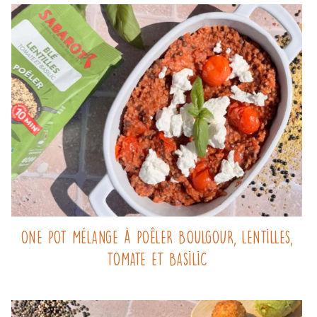
One pot mélange à poêler boulgour, lentilles,
tomate et basilic