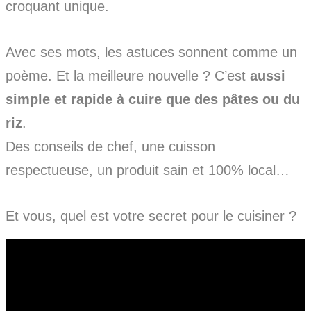
croquant unique.
Avec ses mots, les astuces sonnent comme un
poème. Et la meilleure nouvelle ? C’est
aussi
simple et rapide à cuire que des pâtes ou du
riz
.
Des conseils de chef, une cuisson
respectueuse, un produit sain et 100% local…
Et vous, quel est votre secret pour le cuisiner ?