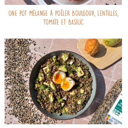
One pot mélange à poêler boulgour, lentilles,
tomate et basilic