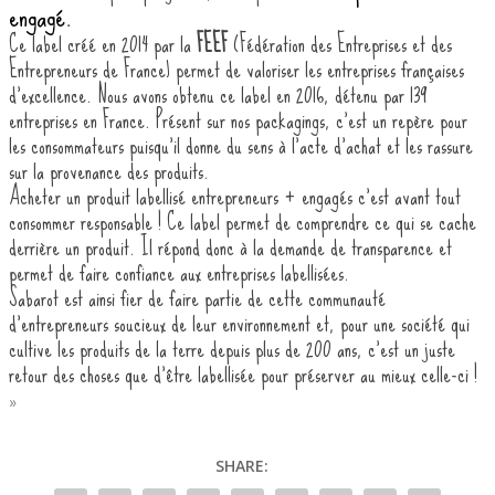
engagé.
Ce label créé en 2014 par la
FEEF
(Fédération des Entreprises et des
Entrepreneurs de France) permet de valoriser les entreprises françaises
d’excellence. Nous avons obtenu ce label en 2016, détenu par 139
entreprises en France. Présent sur nos packagings, c’est un repère pour
les consommateurs puisqu’il donne du sens à l’acte d’achat et les rassure
sur la provenance des produits.
Acheter un produit labellisé entrepreneurs + engagés c’est avant tout
consommer responsable ! Ce label permet de comprendre ce qui se cache
derrière un produit. Il répond donc à la demande de transparence et
permet de faire confiance aux entreprises labellisées.
Sabarot est ainsi fier de faire partie de cette communauté
d’entrepreneurs soucieux de leur environnement et, pour une société qui
cultive les produits de la terre depuis plus de 200 ans, c’est un juste
retour des choses que d’être labellisée pour préserver au mieux celle-ci !
»
SHARE: