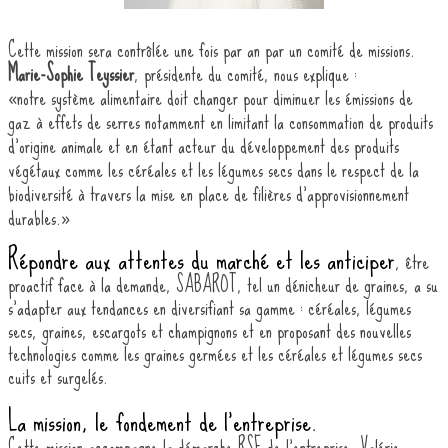
Cette mission sera contrôlée une fois par an par un comité de missions.
Marie-Sophie Teyssier
, présidente du comité, nous explique :
notre système alimentaire doit changer pour diminuer les émissions de
«
gaz à effets de serres notamment en limitant la consommation de produits
d’origine animale et en étant acteur du développement des produits
végétaux comme les céréales et les légumes secs dans le respect de la
biodiversité à travers la mise en place de filières d’approvisionnement
durables.
»
Répondre aux attentes du marché et les anticiper
, être
proactif face à la demande, SABAROT, tel un dénicheur de graines, a su
s’adapter aux tendances en diversifiant sa gamme : céréales, légumes
secs, graines, escargots et champignons et en proposant des nouvelles
technologies comme les graines germées et les céréales et légumes secs
cuits et surgelés.
La mission, le fondement de l’entreprise.
Cette mission accompagne la démarche RSE de l’entreprise. Valérie