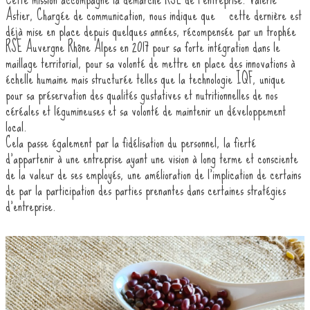
Astier, Chargée de communication, nous indique que « cette dernière est
déjà mise en place depuis quelques années, récompensée par un trophée
RSE Auvergne Rhône Alpes en 2017 pour sa forte intégration dans le
maillage territorial, pour sa volonté de mettre en place des innovations à
échelle humaine mais structurée telles que la technologie IQF, unique
pour sa préservation des qualités gustatives et nutritionnelles de nos
céréales et légumineuses et sa volonté de maintenir un développement
local. »
Cela passe également par la fidélisation du personnel, la fierté
d’appartenir à une entreprise ayant une vision à long terme et consciente
de la valeur de ses employés, une amélioration de l’implication de certains
de par la participation des parties prenantes dans certaines stratégies
d’entreprise.