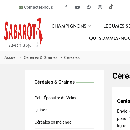
Contactez-nous
CHAMPIGNONS
LÉGUMES S
QUI SOMMES-NOU
Accueil
>
Céréales & Graines
>
Céréales
Céré
Céréales & Graines
Petit Épeautre du Velay
Céréa
Quinoa
Envie
plaisi
Céréales en mélange
ligne 