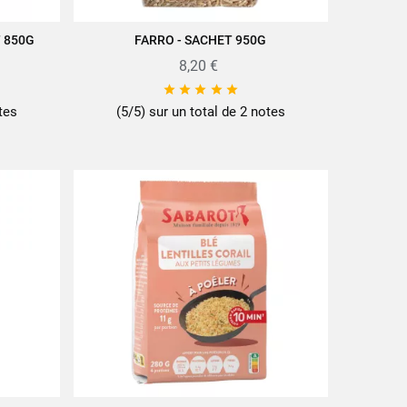
 850G
FARRO - SACHET 950G
AJOUTER AU PANIER
8,20 €





tes
(5/5) sur un total de 2 notes