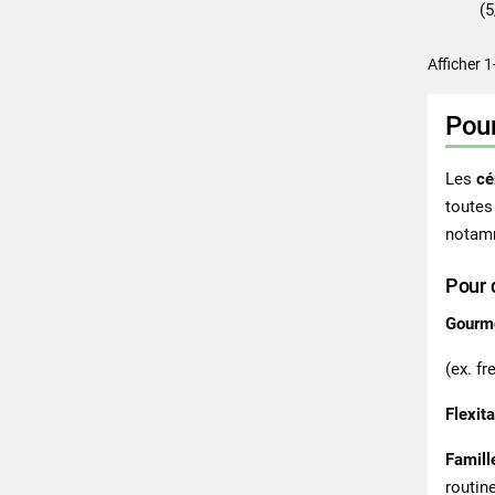
(5
Afficher 1
Pour
Les
cé
toutes
notamm
Pour 
Gourm
(ex. fr
Flexit
Famill
routine