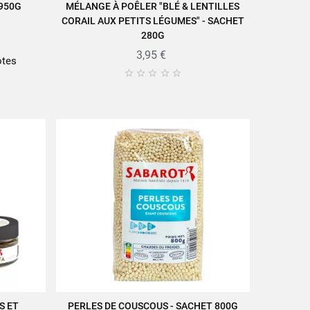
950G
MÉLANGE À POÊLER "BLÉ & LENTILLES
AJOUTER AU PANIER
CORAIL AUX PETITS LÉGUMES" - SACHET
280G
3,95 €
otes





S ET
PERLES DE COUSCOUS - SACHET 800G
AJOUTER AU PANIER