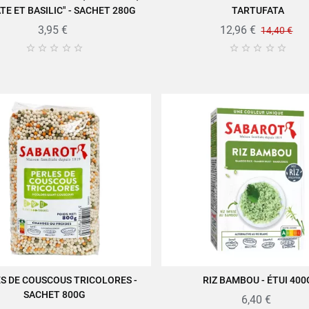
E ET BASILIC" - SACHET 280G
TARTUFATA
3,95 €
12,96 €
14,40 €










S DE COUSCOUS TRICOLORES -
RIZ BAMBOU - ÉTUI 400
JOUTER AU PANIER
AJOUTER AU PANIER
SACHET 800G
6,40 €