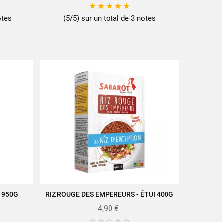





otes
(5/5) sur un total de 3 notes
T 950G
RIZ ROUGE DES EMPEREURS - ÉTUI 400G
AJOUTER AU PANIER
4,90 €




