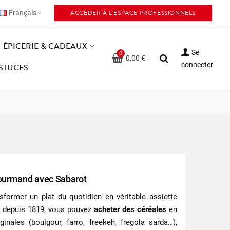
ACCÉDER À L'ESPACE PROFESSIONNELS
Français
ÉPICERIE & CADEAUX
Se
0
0,00 €
connecter
ASTUCES
 gourmand avec Sabarot
sformer un plat du quotidien en véritable assiette
s
depuis 1819, vous pouvez
acheter des céréales
en
nales (boulgour, farro, freekeh, fregola sarda…),