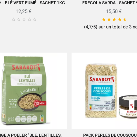
 - BLÉ VERT FUMÉ - SACHET 1KG
FREGOLA SARDA - SACHET 
JOUTER AU PANIER
VUE RAPIDE
12,25 €
15,50 €










(4,7/5) sur un total de 3 n
GE À POÊLER "BLÉ, LENTILLES,
PACK PERLES DE COUSCOU
JOUTER AU PANIER
AJOUTER AU PANIER