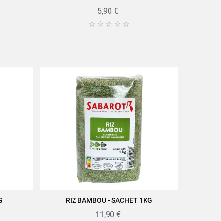
5,90 €





G
RIZ BAMBOU - SACHET 1KG
AJOUTER AU PANIER
11,90 €