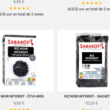
6,90 €










(4,5/5) sur un total de 2 n
5/5) sur un total de 2 notes
 NOIR INTERDIT - ÉTUI 400G
RIZ NOIR INTERDIT - SACHE
JOUTER AU PANIER
AJOUTER AU PANIER
4,90 €
10,20 €









