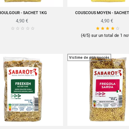
BOULGOUR - SACHET 1KG
COUSCOUS MOYEN - SACHET
JOUTER AU PANIER
AJOUTER AU PANIER
4,90 €
4,90 €










(4/5) sur un total de 1 no
Victime de son succès