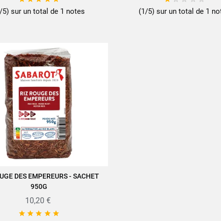
/5) sur un total de 1 notes
(1/5) sur un total de 1 no
OUGE DES EMPEREURS - SACHET
JOUTER AU PANIER
950G
10,20 €




