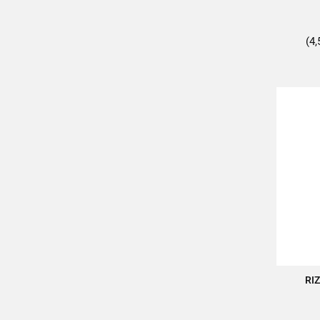
(4,
RIZ
A