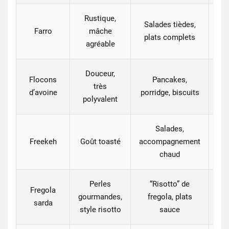
Rustique,
Salades tièdes,
C
Farro
mâche
plats complets
agréable
Douceur,
Flocons
Pancakes,
très
d’avoine
porridge, biscuits
polyvalent
Salades,
Pa
Freekeh
Goût toasté
accompagnement
+
chaud
Perles
“Risotto” de
Fregola
gourmandes,
fregola, plats
sarda
style risotto
sauce