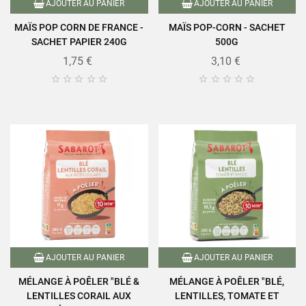
AJOUTER AU PANIER
AJOUTER AU PANIER
MAÏS POP CORN DE FRANCE -
MAÏS POP-CORN - SACHET
SACHET PAPIER 240G
500G
1,75 €
3,10 €










AJOUTER AU PANIER
AJOUTER AU PANIER
MÉLANGE À POÊLER "BLÉ &
MÉLANGE À POÊLER "BLÉ,
LENTILLES CORAIL AUX
LENTILLES, TOMATE ET