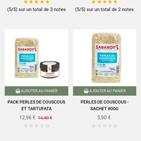










(5/5) sur un total de 3 notes
(5/5) sur un total de 2 notes
AJOUTER AU PANIER
AJOUTER AU PANIER
PACK PERLES DE COUSCOUS
PERLES DE COUSCOUS -
ET TARTUFATA
SACHET 800G
12,96 €
5,90 €
14,40 €









