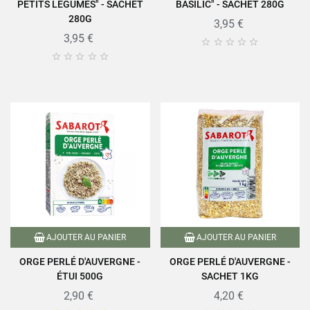
PETITS LÉGUMES" - SACHET
BASILIC" - SACHET 280G
280G
3,95 €
3,95 €










AJOUTER AU PANIER
AJOUTER AU PANIER
ORGE PERLÉ D'AUVERGNE -
ORGE PERLÉ D'AUVERGNE -
ÉTUI 500G
SACHET 1KG
2,90 €
4,20 €