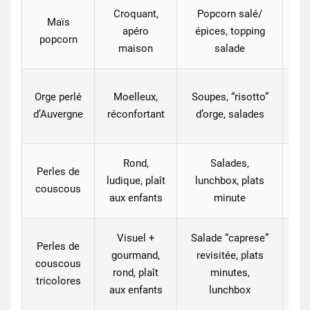
Croquant,
Popcorn salé/
Maïs
apéro
épices, topping
Pa
popcorn
maison
salade
Ch
Orge perlé
Moelleux,
Soupes, “risotto”
d’Auvergne
réconfortant
d’orge, salades
Rond,
Salades,
Perles de
ludique, plaît
lunchbox, plats
fe
couscous
aux enfants
minute
Visuel +
Salade “caprese”
Perles de
gourmand,
revisitée, plats
couscous
Pe
rond, plaît
minutes,
tricolores
aux enfants
lunchbox