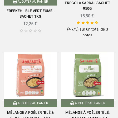
AJOUTER AU PANIER
FREGOLA SARDA - SACHET
950G
FREEKEH - BLÉ VERT FUMÉ -
15,50 €
SACHET 1KG





12,25 €
(4,7/5) sur un total de 3





notes
AJOUTER AU PANIER
AJOUTER AU PANIER
MÉLANGE À POÊLER "BLÉ &
MÉLANGE À POÊLER "BLÉ,