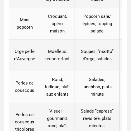
Croquant,
Popcorn salé/
Maïs
apéro
épices, topping
Pa
popcorn
maison
salade
Ch
Orge perlé
Moelleux,
Soupes, “risotto”
d’Auvergne
réconfortant
d’orge, salades
Rond,
Salades,
Perles de
ludique, plaît
lunchbox, plats
fe
couscous
aux enfants
minute
Visuel +
Salade “caprese”
Perles de
gourmand,
revisitée, plats
couscous
Pe
rond, plaît
minutes,
tricolores