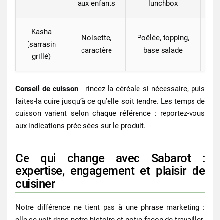
aux enfants
lunchbox
Kasha
Noisette,
Poêlée, topping,
(sarrasin
ch
caractère
base salade
grillé)
Conseil de cuisson
: rincez la céréale si nécessaire, puis
faites‑la cuire jusqu’à ce qu’elle soit tendre. Les temps de
cuisson varient selon chaque référence : reportez‑vous
aux indications précisées sur le produit.
Ce qui change avec Sabarot :
expertise, engagement et plaisir de
cuisiner
Notre différence ne tient pas à une phrase marketing :
elle se voit dans notre histoire et notre façon de travailler.