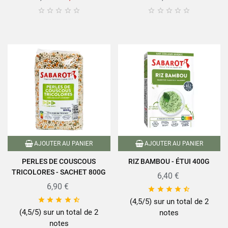










AJOUTER AU PANIER
AJOUTER AU PANIER
PERLES DE COUSCOUS
RIZ BAMBOU - ÉTUI 400G
TRICOLORES - SACHET 800G
6,40 €
6,90 €










(4,5/5) sur un total de 2
(4,5/5) sur un total de 2
notes
notes