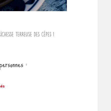
ichesse terreuse des cèpes !
personnes :
hés