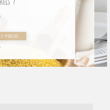
rels ?
s
JE M'INSCRIS
é