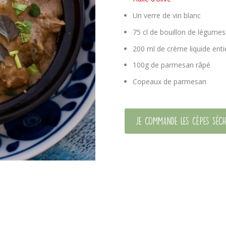
Un verre de vin blanc
75 cl de bouillon de légumes
200 ml de crème liquide enti
100g de parmesan râpé
Copeaux de parmesan
Je commande les cèpes séch