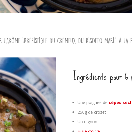
 l’arôme irrésistible du crémeux du risotto marié à la r
Ingrédients pour 6 
Une poignée de
cèpes séc
250g de crozet
Un oignon
Huile d’olive