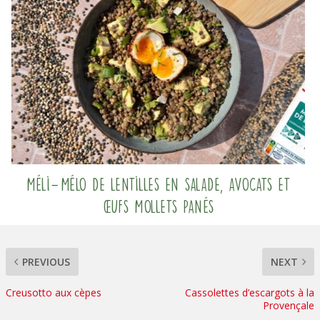
Méli-Mélo de lentilles en salade, avocats et
œufs mollets panés
PREVIOUS
NEXT
Creusotto aux cèpes
Cassolettes d’escargots à la
Provençale