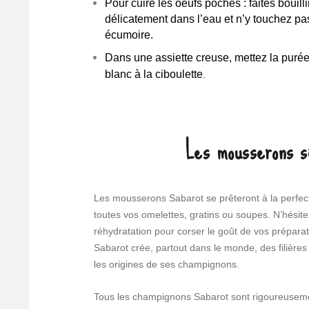
Pour cuire les oeufs pochés : faites bouil
délicatement dans l’eau et n’y touchez pas
écumoire.
Dans une assiette creuse, mettez la puré
blanc à la ciboulette
.
Les mousserons 
Les mousserons Sabarot se prêteront à la perfect
toutes vos omelettes, gratins ou soupes. N’hésitez
réhydratation pour corser le goût de vos prépara
Sabarot crée, partout dans le monde, des filières a
les origines de ses champignons.
Tous les champignons Sabarot sont rigoureuseme