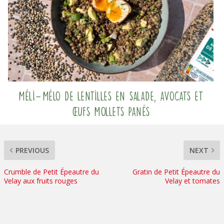
Méli-Mélo de lentilles en salade, avocats et
œufs mollets panés
PREVIOUS
NEXT
Crumble de Petit Épeautre du
Gratin de Petit Épeautre du
Velay aux fruits rouges
Velay et tomates