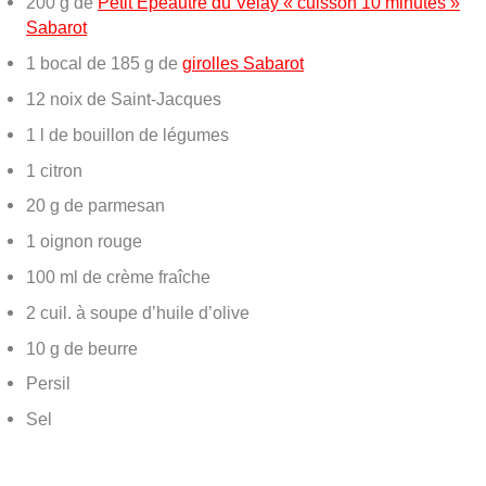
200 g de
Petit Épeautre du Velay « cuisson 10 minutes »
Sabarot
1 bocal de 185 g de
girolles Sabarot
12 noix de Saint-Jacques
1 l de bouillon de légumes
1 citron
20 g de parmesan
1 oignon rouge
100 ml de crème fraîche
2 cuil. à soupe d’huile d’olive
10 g de beurre
Persil
Sel