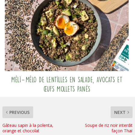
Méli-Mélo de lentilles en salade, avocats et
œufs mollets panés
PREVIOUS
NEXT
Gâteau sapin à la polenta,
Soupe de riz noir interdit
orange et chocolat
façon Thaï