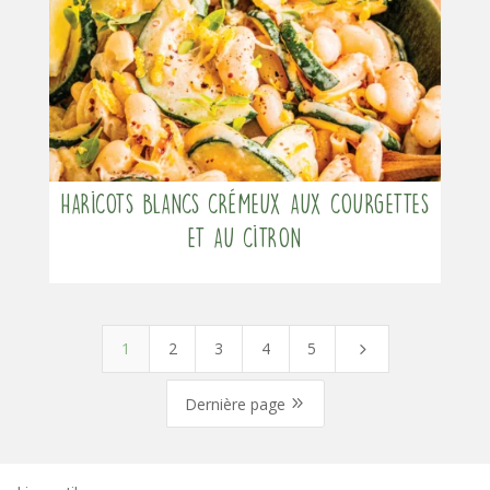
Haricots blancs crémeux aux courgettes
et au citron
1
2
3
4
5
5
9
Dernière page