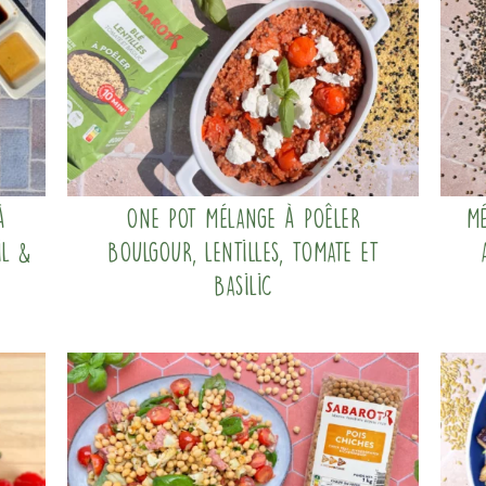
à
One pot mélange à poêler
Mé
il &
boulgour, lentilles, tomate et
basilic