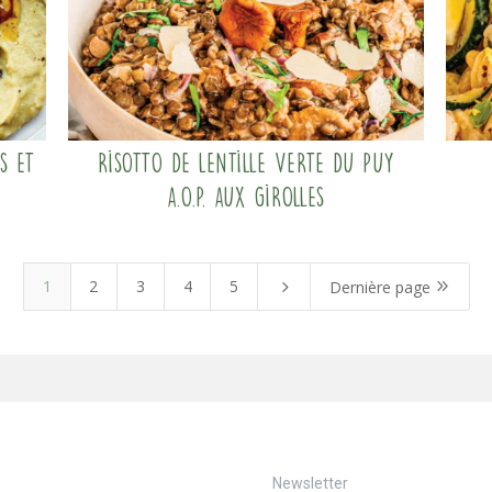
s et
Risotto de Lentille verte du Puy
A.O.P. aux girolles
1
2
3
4
5
5
9
Dernière page
Newsletter