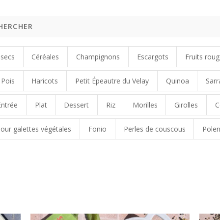
secs
Céréales
Champignons
Escargots
Fruits rou
Pois
Haricots
Petit Épeautre du Velay
Quinoa
Sarr
Entrée
Plat
Dessert
Riz
Morilles
Girolles
C
our galettes végétales
Fonio
Perles de couscous
Polen