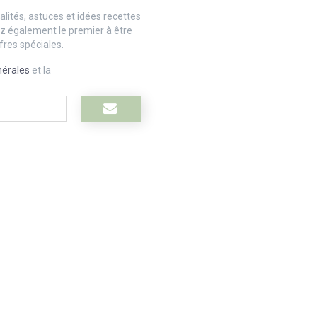
lités, astuces et idées recettes
ez également le premier à être
fres spéciales.
nérales
et la