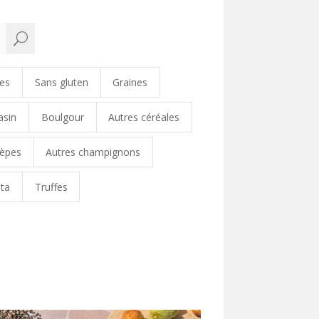
U
ges
Sans gluten
Graines
asin
Boulgour
Autres céréales
èpes
Autres champignons
ta
Truffes