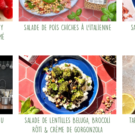
uy
Salade de pois chiches à l’italienne
S
mé
du
Salade de lentilles beluga, brocoli
Ta
rôti & crème de gorgonzola