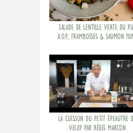
Salade de lentille verte du P
a.O.P., framboises & saumon fu
La cuisson du Petit Épeautre 
Velay par Régis Marcon