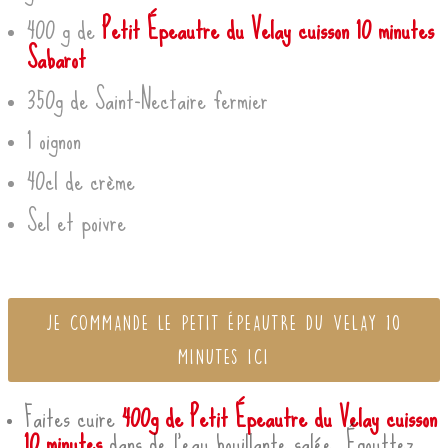
400 g de
Petit Épeautre du Velay cuisson 10 minutes
Sabarot
350g de Saint-Nectaire fermier
1 oignon
40cl de crème
Sel et poivre
JE COMMANDE LE PETIT ÉPEAUTRE DU VELAY 10
MINUTES ICI
Faites cuire
400g de Petit Épeautre du Velay cuisson
10 minutes
dans de l’eau bouillante salée. Égouttez