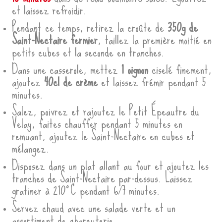
et laissez refroidir.
Pendant ce temps, retirez la croûte de
350g de
Saint-Nectaire fermier
, taillez la première moitié en
petits cubes et la seconde en tranches.
Dans une casserole, mettez
1 oignon
ciselé finement,
ajoutez
40cl de crème
et laissez frémir pendant 5
minutes.
Salez, poivrez et rajoutez le Petit Épeautre du
Velay, faites chauffer pendant 5 minutes en
remuant, ajoutez le Saint-Nectaire en cubes et
mélangez.
Disposez dans un plat allant au four et ajoutez les
tranches de Saint-Nectaire par-dessus. Laissez
gratiner à 210°C pendant 6/7 minutes.
Servez chaud avec une salade verte et un
assortiment de charcuterie.