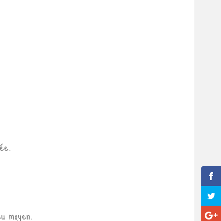
lée.
eu moyen.