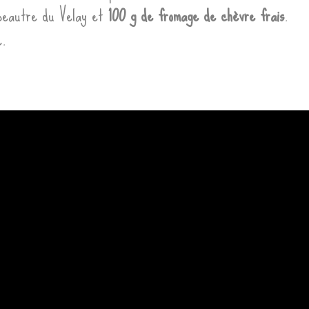
Épeautre du Velay et
100 g de fromage de chèvre frais
.
e.