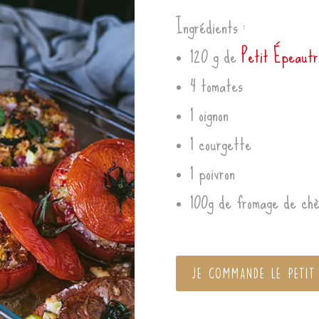
Ingrédients :
120 g de
Petit Épeautr
4 tomates
1 oignon
1 courgette
1 poivron
100g de fromage de chè
JE COMMANDE LE PETIT