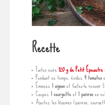
Recette
Faites cuire
120 g de Petit Épeautre 
Pendant ce temps, évidez
4 tomates
e
Émincez
1 oignon
et faites-le revenir 
Coupez
1 courgette
et
1 poivron
en cu
Ajoutez les légumes (poivron, courget