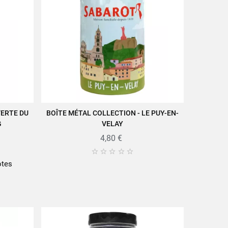
VERTE DU
BOÎTE MÉTAL COLLECTION - LE PUY-EN-
VUE RAPIDE
G
VELAY
4,80 €





otes