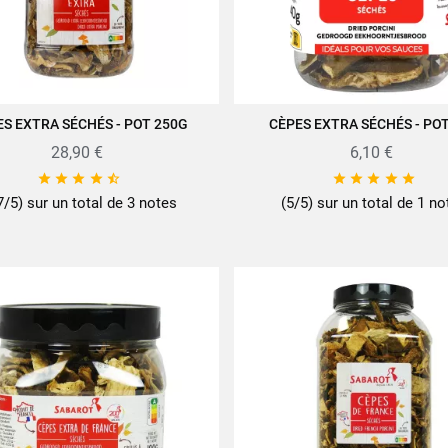
ES EXTRA SÉCHÉS - POT 250G
CÈPES EXTRA SÉCHÉS - PO
JOUTER AU PANIER
AJOUTER AU PANIER
28,90 €
6,10 €










7/5) sur un total de 3 notes
(5/5) sur un total de 1 no