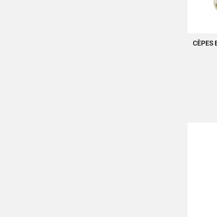
CÈPES 
A