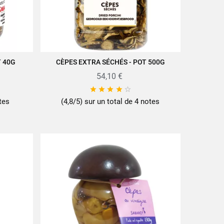
T 40G
CÈPES EXTRA SÉCHÉS - POT 500G
AJOUTER AU PANIER
54,10 €





tes
(4,8/5) sur un total de 4 notes