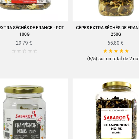
EXTRA SÉCHÉS DE FRANCE - POT
CÈPES EXTRA SÉCHÉS DE FRAN
JOUTER AU PANIER
AJOUTER AU PANIER
100G
250G
29,79 €
65,80 €










(5/5) sur un total de 2 no