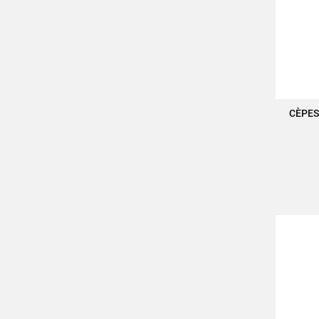
CÈPES
A