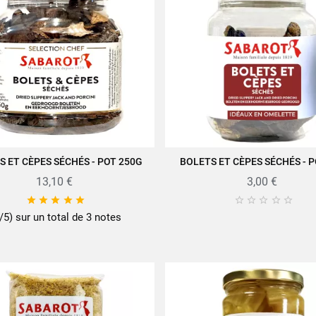
S ET CÈPES SÉCHÉS - POT 250G
BOLETS ET CÈPES SÉCHÉS - 
JOUTER AU PANIER
AJOUTER AU PANIER
13,10 €
3,00 €










/5) sur un total de 3 notes