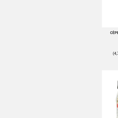
CÈP
A
(4,