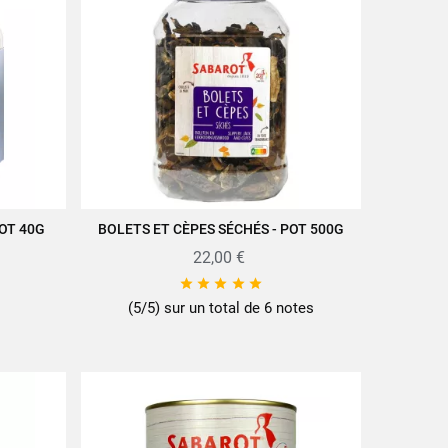
POT 40G
BOLETS ET CÈPES SÉCHÉS - POT 500G
AJOUTER AU PANIER
22,00 €





(5/5) sur un total de 6 notes