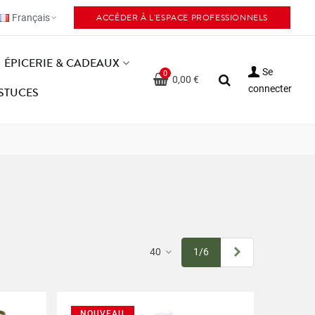
ACCÉDER À L'ESPACE PROFESSIONNELS
Français
ÉPICERIE & CADEAUX
Se
0
0,00 €
connecter
ASTUCES
Suivant
40
1/6
NOUVEAU