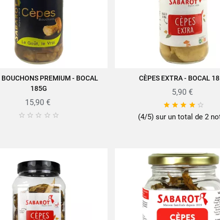
 BOUCHONS PREMIUM - BOCAL
CÈPES EXTRA - BOCAL 1
JOUTER AU PANIER
AJOUTER AU PANIER
185G
5,90 €
15,90 €










(4/5) sur un total de 2 no