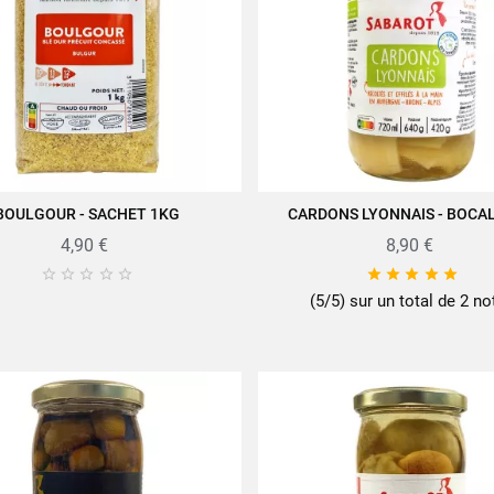
BOULGOUR - SACHET 1KG
CARDONS LYONNAIS - BOCA
JOUTER AU PANIER
AJOUTER AU PANIER
4,90 €
8,90 €










(5/5) sur un total de 2 no