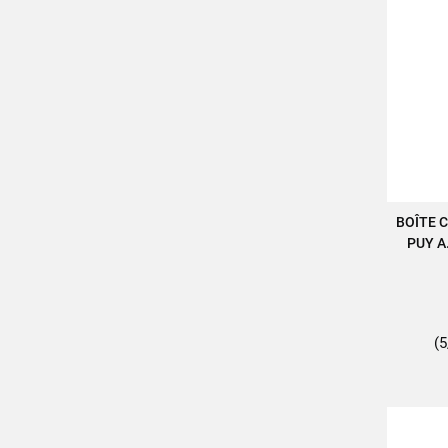
BOÎTE 
A
PUY A.
(5