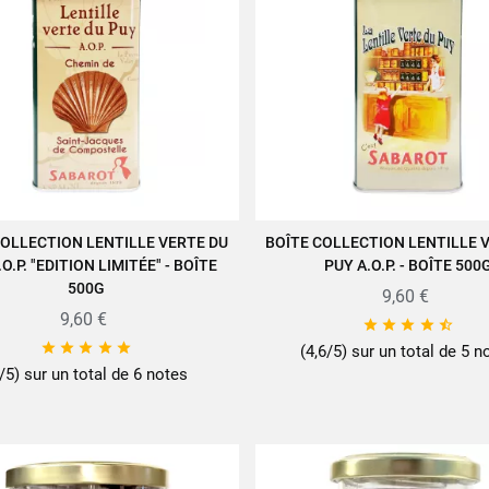
COLLECTION LENTILLE VERTE DU
BOÎTE COLLECTION LENTILLE 
JOUTER AU PANIER
AJOUTER AU PANIER
O.P. "EDITION LIMITÉE" - BOÎTE
PUY A.O.P. - BOÎTE 500
500G
9,60 €
9,60 €










(4,6/5) sur un total de 5 n
/5) sur un total de 6 notes