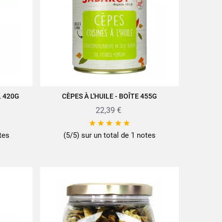
L 420G
CÈPES À L'HUILE - BOÎTE 455G
AJOUTER AU PANIER
22,39 €





tes
(5/5) sur un total de 1 notes