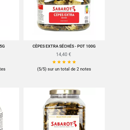
85G
CÈPES EXTRA SÉCHÉS - POT 100G
AJOUTER AU PANIER
14,40 €





tes
(5/5) sur un total de 2 notes