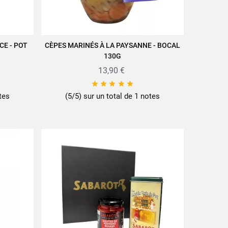
CE - POT
CÈPES MARINÉS À LA PAYSANNE - BOCAL
AJOUTER AU PANIER
130G
13,90 €





tes
(5/5) sur un total de 1 notes