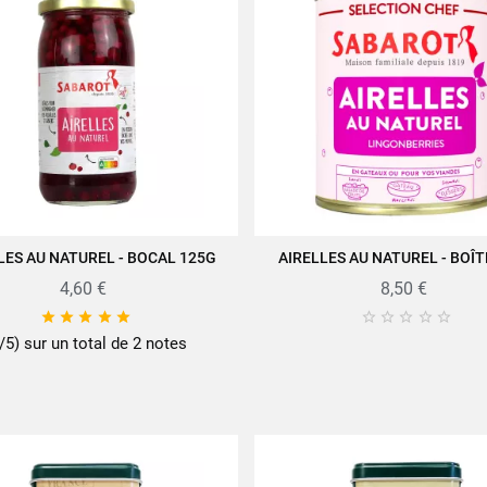
LES AU NATUREL - BOCAL 125G
AIRELLES AU NATUREL - BOÎT
JOUTER AU PANIER
AJOUTER AU PANIER
4,60 €
8,50 €










/5) sur un total de 2 notes