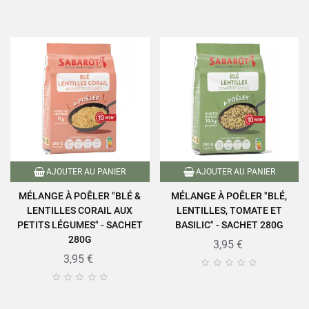
AJOUTER AU PANIER
AJOUTER AU PANIER
MÉLANGE À POÊLER "BLÉ &
MÉLANGE À POÊLER "BLÉ,
LENTILLES CORAIL AUX
LENTILLES, TOMATE ET
PETITS LÉGUMES" - SACHET
BASILIC" - SACHET 280G
280G
3,95 €
3,95 €









