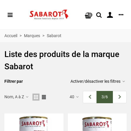
0
Accueil
>
Marques
>
Sabarot
Liste des produits de la marque
Sabarot
Filtrer par
Activer/désactiver les filtres
Précédent
Suiv
Nom, A à Z
40
3/6