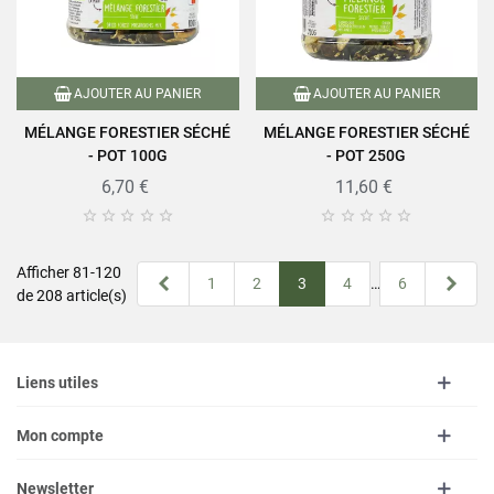
AJOUTER AU PANIER
AJOUTER AU PANIER
MÉLANGE FORESTIER SÉCHÉ
MÉLANGE FORESTIER SÉCHÉ
- POT 100G
- POT 250G
6,70 €
11,60 €










Afficher 81-120
Précédent
Suiv
1
2
3
4
…
6
de 208 article(s)
Liens utiles
Mon compte
Newsletter