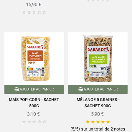
15,90 €





AJOUTER AU PANIER
AJOUTER AU PANIER
MAÏS POP-CORN - SACHET
MÉLANGE 5 GRAINES -
500G
SACHET 900G
3,10 €
5,90 €










(5/5) sur un total de 2 notes