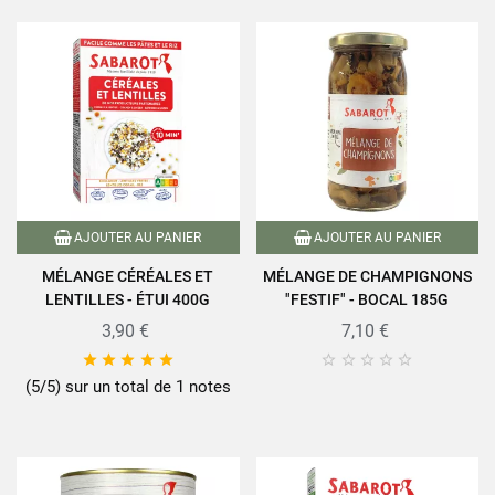
AJOUTER AU PANIER
AJOUTER AU PANIER
MÉLANGE CÉRÉALES ET
MÉLANGE DE CHAMPIGNONS
LENTILLES - ÉTUI 400G
"FESTIF" - BOCAL 185G
3,90 €
7,10 €










(5/5) sur un total de 1 notes