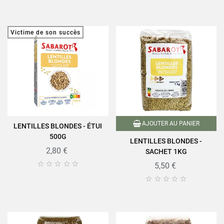
Victime de son succès
AJOUTER AU PANIER
LENTILLES BLONDES - ÉTUI
500G
LENTILLES BLONDES -
2,80 €
SACHET 1KG





5,50 €




