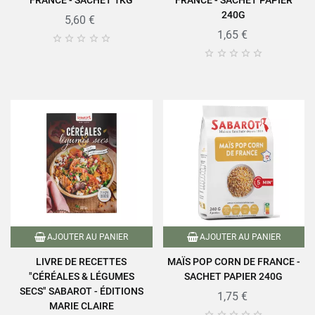
240G
5,60 €
1,65 €










AJOUTER AU PANIER
AJOUTER AU PANIER
LIVRE DE RECETTES
MAÏS POP CORN DE FRANCE -
"CÉRÉALES & LÉGUMES
SACHET PAPIER 240G
SECS" SABAROT - ÉDITIONS
1,75 €
MARIE CLAIRE




