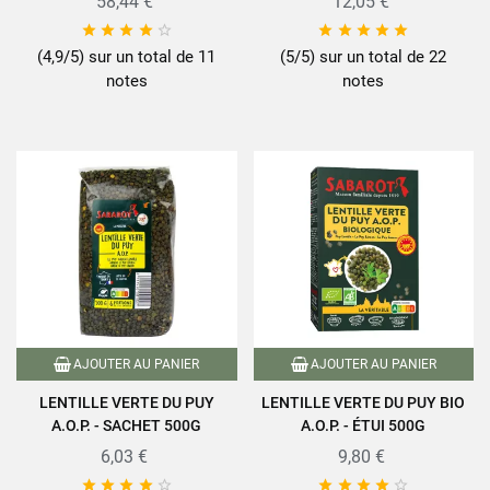
58,44 €
12,05 €










(4,9/5) sur un total de 11
(5/5) sur un total de 22
notes
notes
AJOUTER AU PANIER
AJOUTER AU PANIER
LENTILLE VERTE DU PUY
LENTILLE VERTE DU PUY BIO
A.O.P. - SACHET 500G
A.O.P. - ÉTUI 500G
6,03 €
9,80 €









