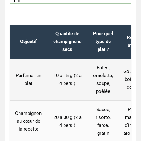
Quantité de
Pour quel
Résult
Objectif
champignons
type de
atten
secs
plat ?
Pâtes,
Goût “so
Parfumer un
10 à 15 g
(2 à
omelette,
bois” s
plat
4 pers.)
soupe,
domin
poêlée
Sauce,
Plus d
Champignon
20 à 30 g
(2 à
risotto,
matière
au cœur de
4 pers.)
farce,
d’intens
la recette
gratin
aromati