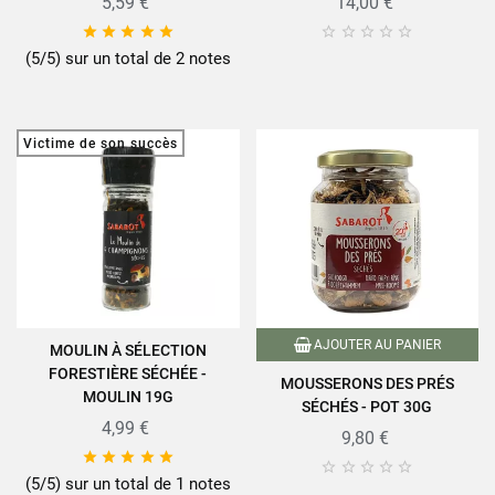
5,59 €
14,00 €










(5/5) sur un total de 2 notes
Victime de son succès
AJOUTER AU PANIER
MOULIN À SÉLECTION
FORESTIÈRE SÉCHÉE -
MOUSSERONS DES PRÉS
MOULIN 19G
SÉCHÉS - POT 30G
4,99 €
9,80 €










(5/5) sur un total de 1 notes