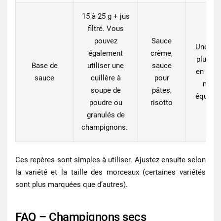
15 à 25 g
+ jus
filtré. Vous
pouvez
Sauce
Une sa
également
crème,
plus ri
Base de
utiliser une
sauce
en goût
sauce
cuillère à
pour
mieu
soupe de
pâtes,
équilibr
poudre ou
risotto
granulés de
champignons.
Ces repères sont simples à utiliser. Ajustez ensuite selon
la variété et la taille des morceaux (certaines variétés
sont plus marquées que d’autres).
FAQ – Champignons secs