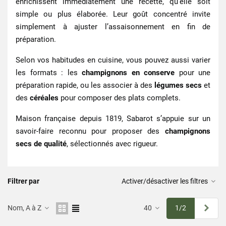
enrichissent immédiatement une recette, qu’elle soit
simple ou plus élaborée. Leur goût concentré invite
simplement à ajuster l’assaisonnement en fin de
préparation.
Selon vos habitudes en cuisine, vous pouvez aussi varier
les formats : les
champignons en conserve
pour une
préparation rapide, ou les associer à des
légumes secs
et
des
céréales
pour composer des plats complets.
Maison française depuis 1819, Sabarot s’appuie sur un
savoir-faire reconnu pour proposer des
champignons
secs de qualité
, sélectionnés avec rigueur.
Filtrer par
Activer/désactiver les filtres
Suiv
Nom, A à Z
40
1/2